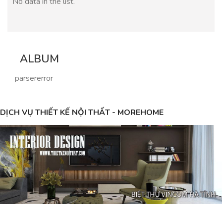
No data in the list.
ALBUM
parsererror
DỊCH VỤ THIẾT KẾ NỘI THẤT - MOREHOME