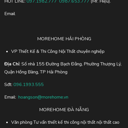
HOT LINE:
097.1982.777
0987.653.777
(Mr. Hiệu).
Email
MOREHOME HẢI PHÒNG
VP Thiết Kế & Thi Công Nội Thất chuyên nghiệp
Địa Chỉ
: Số nhà 155 Đường Bạch Đằng, Phường Thượng Lý,
Quận Hồng Bàng, TP Hải Phòng
Sđt:
096.1993.555
Email:
hoangson@morehome.vn
MOREHOME ĐÀ NẴNG
Văn phòng Tư vấn thiết kế thi công nội thất nội thất cao